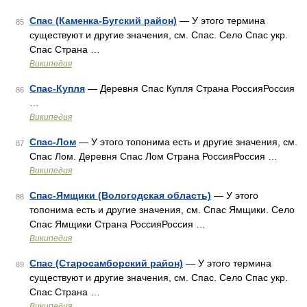
Спас (Каменка-Бугский район)
— У этого термина
85
существуют и другие значения, см. Спас. Село Спас укр.
Спас Страна …
Википедия
Спас-Купля
— Деревня Спас Купля Страна РоссияРоссия
86
…
Википедия
Спас-Лом
— У этого топонима есть и другие значения, см.
87
Спас Лом. Деревня Спас Лом Страна РоссияРоссия …
Википедия
Спас-Ямщики (Вологодская область)
— У этого
88
топонима есть и другие значения, см. Спас Ямщики. Село
Спас Ямщики Страна РоссияРоссия …
Википедия
Спас (Старосамборский район)
— У этого термина
89
существуют и другие значения, см. Спас. Село Спас укр.
Спас Страна …
Википедия