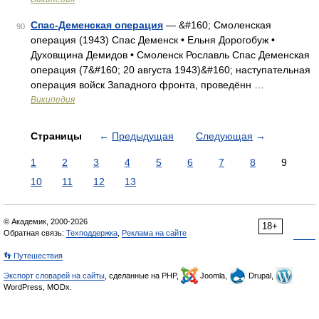
Спас-Деменская операция
— &#160; Смоленская
90
операция (1943) Спас Деменск • Ельня Дорогобуж •
Духовщина Демидов • Смоленск Рославль Спас Деменская
операция (7&#160; 20 августа 1943)&#160; наступательная
операция войск Западного фронта, проведённ …
Википедия
Страницы
←
Предыдущая
Следующая
→
1
2
3
4
5
6
7
8
9
10
11
12
13
© Академик, 2000-2026
18+
Обратная связь:
Техподдержка
,
Реклама на сайте
👣 Путешествия
Экспорт словарей на сайты
, сделанные на PHP,
Joomla,
Drupal,
WordPress, MODx.