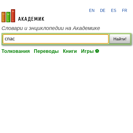
EN
DE
ES
FR
academic.ru
Словари и энциклопедии на Академике
Найти!
Толкования
Переводы
Книги
Игры ⚽